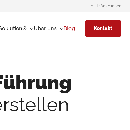
mitPlänler:innen
Soulution®
Über uns
Blog
Kontakt
thode
mitPlan
Team
 Führung
rstellen