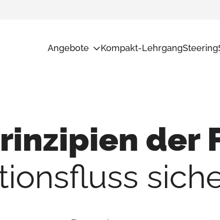
Angebote
Kompakt-Lehrgang
Steering
Potentialanalyse
Unsere Me
Transformation
Ad Interim
Führungs-Checkup
inzipien der
Audit+
Weiterbildungen
tionsfluss siche