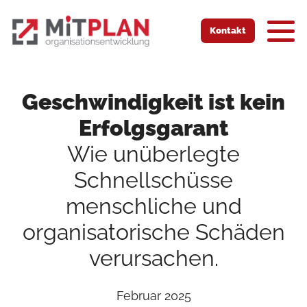
Zur Startseite
Zur mobilen Navigation
Zur Suche
Zum Hauptinhalt
Zum Fussbereich
Kontakt
Geschwindigkeit ist kein
Erfolgsgarant
Wie unüberlegte
Schnellschüsse
menschliche und
organisatorische Schäden
verursachen.
Februar 2025