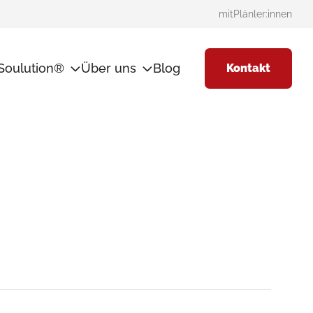
mitPlänler:innen
Soulution®
Über uns
Blog
Kontakt
thode
mitPlan
Team