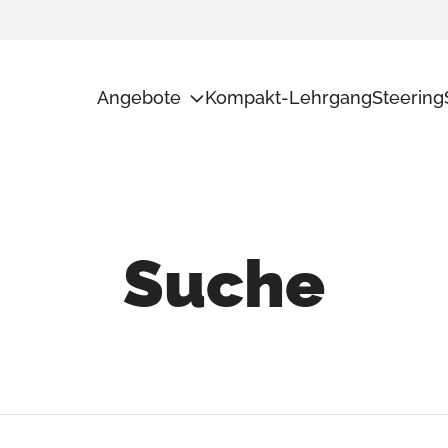
Angebote
Kompakt-Lehrgang
Steering
Potentialanalyse
Unsere Me
Transformation
Ad Interim
Führungs-Checkup
Suche
Audit+
Weiterbildungen