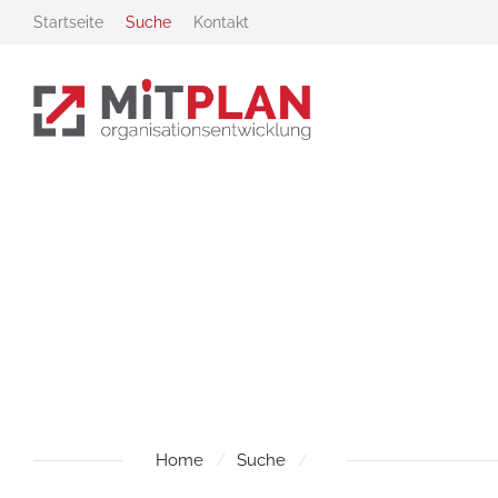
Zur Startseite
Zur Hauptnavigation
Zur Suche
Zum Hauptinhalt
Zum Fussbereich
Startseite
Suche
Kontakt
Home
Suche