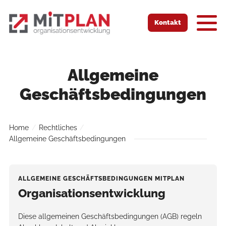
Zur Startseite
Zur mobilen Navigation
Zur Suche
Zum Hauptinhalt
Zum Fussbereich
Kontakt
Allgemeine
Geschäftsbedingungen
Home
Rechtliches
Allgemeine Geschäftsbedingungen
ALLGEMEINE GESCHÄFTSBEDINGUNGEN MITPLAN
Organisationsentwicklung
Diese allgemeinen Geschäftsbedingungen (AGB) regeln