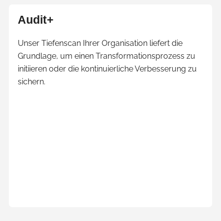
Karussell-
Audit+
Element
mit
Unser Tiefenscan Ihrer Organisation liefert die
mehreren
Grundlage, um einen Transformationsprozess zu
Einträgen.
initiieren oder die kontinuierliche Verbesserung zu
Zum
sichern.
Navigieren
Pfeil-
Tasten
verwenden.