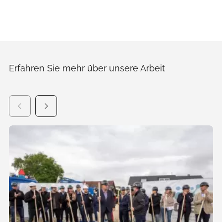
Erfahren Sie mehr über unsere Arbeit
Es
folgt
ein
Karussell-
Element
mit
mehreren
Einträgen.
Zum
Navigieren
Pfeil-