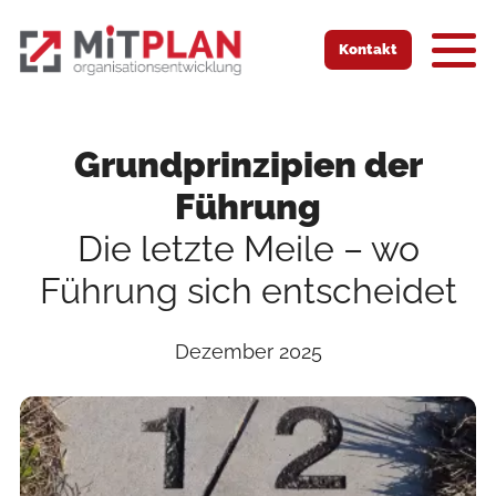
Zur Startseite
Zur mobilen Navigation
Zur Suche
Zum Hauptinhalt
Zum Fussbereich
Kontakt
Grundprinzipien der
Führung
Die letzte Meile – wo
Führung sich entscheidet
Dezember 2025