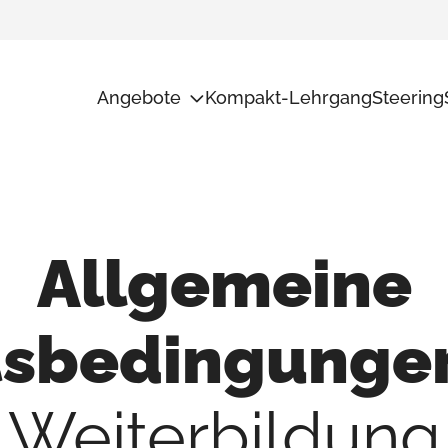
Angebote
Kompakt-Lehrgang
Steering
Potentialanalyse
Unsere Me
Transformation
Ad Interim
Führungs-Checkup
Allgemeine
Audit+
Weiterbildungen
tsbedingungen
Weiterbildung