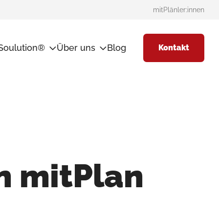
mitPlänler:innen
Soulution®
Über uns
Blog
Kontakt
thode
mitPlan
Team
 mitPlan